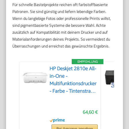
Für schnelle Bastelprojekte reichen oft farbstoffbasierte
Patronen. Sie sind günstig und liefern lebendige Farben.
Wenn du langlebige Fotos oder professionelle Prints willst,
sind pigmentbasierte Systeme die bessere Wahl. Achte
zusätzlich auf Kompatibilität mit deinem Drucker und auf
Materialanforderungen deines Projekts. So vermeidest du
Überraschungen und erreichst das gewünschte Ergebnis.
EMPFEHLUNG
HP Deskjet 2810e All-
in-One -
Multifunktionsdrucker
- Farbe - Tintenstrahl
- 216 x 297 mm
(Original) - A4/Legal
64,60 €
(Medien) - bis zu 7.5
Seiten/Min. (Drucken)
- 60 Blatt - USB 2.0,
Bei Amazon ansehen