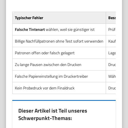
Typischer Fehler
Besser so
Falsche Tintenart
wählen, weil sie günstiger ist
Prüfe zuers
Billige Nachfüllpatronen ohne Test sofort verwenden
Kaufe von b
Patronen offen oder falsch gelagert
Lagere vers
Zu lange Pausen zwischen den Drucken
Drucke rege
Falsche Papiereinstellung im Druckertreiber
Wähle das r
Kein Probedruck vor dem Finaldruck
Drucke imme
Dieser Artikel ist Teil unseres
Schwerpunkt-Themas: