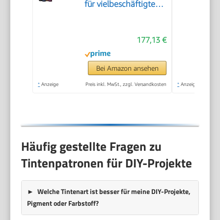
für vielbeschäftigte
Haushalte | WLAN |
A4 | Drucken,
177,13 €
Kopieren, Scannen |
3.7 cm LCD-Display |
inkl. Tinte für bis zu 3
Bei Amazon ansehen
Jahre
*
Anzeige
Preis inkl. MwSt., zzgl. Versandkosten
*
Anzeige
Häufig gestellte Fragen zu
Tintenpatronen für DIY-Projekte
Welche Tintenart ist besser für meine DIY-Projekte,
Pigment oder Farbstoff?