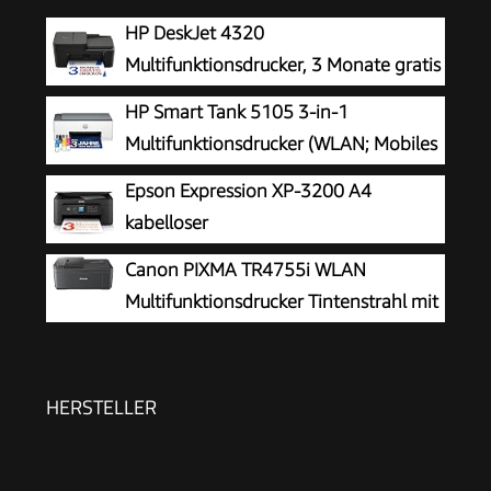
HP DeskJet 4320
Multifunktionsdrucker, 3 Monate gratis
drucken Instant Ink inklusive, Drucker,
HP Smart Tank 5105 3-in-1
Kopierer, Scanner, WLAN, Automatischer
Multifunktionsdrucker (WLAN; Mobiles
Vorlageneinzug, Tinte: 308/308e
Drucken) – 3 Jahre Tinte inklusive, 3
Epson Expression XP-3200 A4
Jahre Garantie, großer Tintentank, hohe
kabelloser
Reichweite, Drucken in hoher Qualität
Multifunktionstintenstrahldrucker
Canon PIXMA TR4755i WLAN
Multifunktionsdrucker Tintenstrahl mit
Fax
HERSTELLER