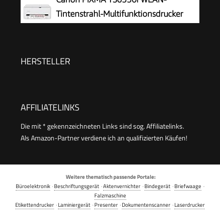
Jahre Garantie, großer Tintentank, hohe
Tintenstrahl-Multifunktionsdrucker
Reichweite, Drucken in hoher Qualität
HERSTELLER
AFFILIATELINKS
Die mit * gekennzeichneten Links sind sog. Affiliatelinks.
Als Amazon-Partner verdiene ich an qualifizierten Käufen!
Weitere thematisch passende Portale:
Büroelektronik
·
Beschriftungsgerät
·
Aktenvernichter
·
Bindegerät
·
Briefwaage
·
Falzmaschine
Etikettendrucker
·
Laminiergerät
·
Presenter
·
Dokumentenscanner
·
Laserdrucker