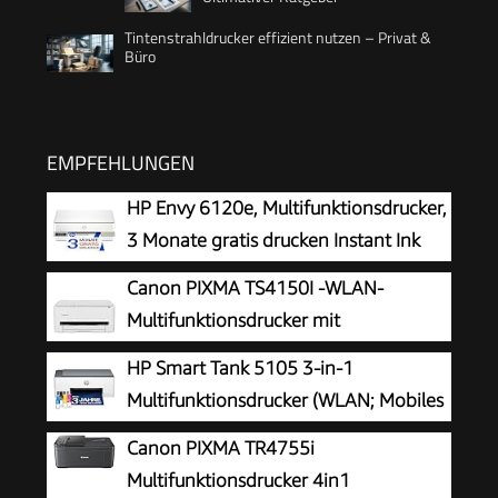
Tintenstrahldrucker effizient nutzen – Privat &
Büro
EMPFEHLUNGEN
HP Envy 6120e, Multifunktionsdrucker,
3 Monate gratis drucken Instant Ink
inklusive, Drucken, Kopieren, Scannen,
Canon PIXMA TS4150I -WLAN-
Mobiler Faxversand, Wi-Fi, Beidseitiger Druck
Multifunktionsdrucker mit
Papierkassette und Frontbedienung &
HP Smart Tank 5105 3-in-1
Duplexdruck | Kabelloses Drucken vom
Multifunktionsdrucker (WLAN; Mobiles
Smartphone leicht gemacht PIXMA Print Plan
Drucken) – 3 Jahre Tinte inklusive, 3
Canon PIXMA TR4755i
kompatibel
Jahre Garantie, großer Tintentank, hohe
Multifunktionsdrucker 4in1
Reichweite, Drucken in hoher Qualität