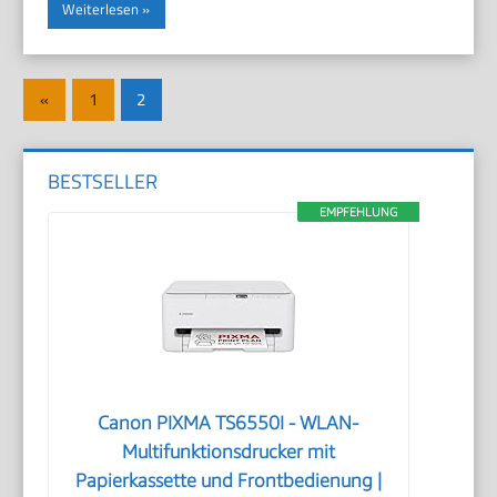
Weiterlesen
Seitennummerierung
Vorherige
«
1
2
der
Beiträge
Beiträge
BESTSELLER
EMPFEHLUNG
Canon PIXMA TS6550I - WLAN-
Multifunktionsdrucker mit
Papierkassette und Frontbedienung |