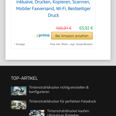
inklusive, Drucken, Kopieren, Scannen,
Mobiler Faxversand, Wi-Fi, Beidseitiger
Druck
105,91 €
63,92 €
Bei Amazon ansehen
*
Anzeige
Preis inkl. MwSt., zzgl. Versandkosten
TOP-ARTIKEL
Tintenstrahldrucker richtig einstellen &
konfigurieren
Tintenstrahldrucker für perfekten Fotodruck
Tintenstrahldrucker kaufen:
Ultimativer Ratgeber