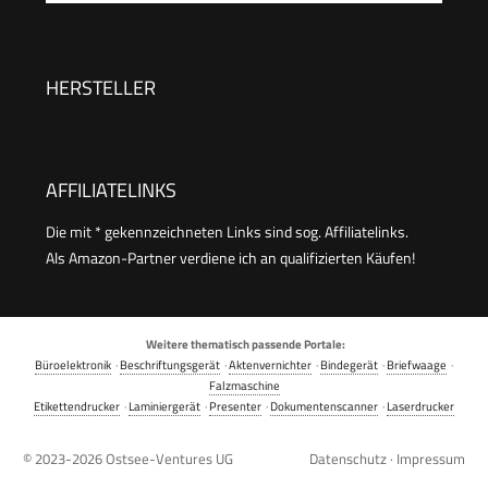
(Tintenstrahl, Drucken, Kopieren, Scannen,
Faxen, A4, WLAN, Apple AirPrint, 20 Blatt ADF,
Duplexdruck, kompatibel mit Pixma Print Plan
HERSTELLER
ABO) schwarz
AFFILIATELINKS
Die mit * gekennzeichneten Links sind sog. Affiliatelinks.
Als Amazon-Partner verdiene ich an qualifizierten Käufen!
Weitere thematisch passende Portale:
Büroelektronik
·
Beschriftungsgerät
·
Aktenvernichter
·
Bindegerät
·
Briefwaage
·
Falzmaschine
Etikettendrucker
·
Laminiergerät
·
Presenter
·
Dokumentenscanner
·
Laserdrucker
© 2023-2026
Ostsee-Ventures UG
Datenschutz
·
Impressum