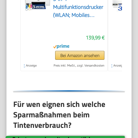
Multifunktionsdrucker
(WLAN; Mobiles
Drucken) – 3 Jahre
Tinte inklusive, 3
139,99 €
Jahre Garantie,
großer Tintentank,
hohe Reichweite,
Bei Amazon ansehen
Drucken in hoher
*
Anzeige
Preis inkl. MwSt., zzgl. Versandkosten
*
Anzeige
Qualität
Für wen eignen sich welche
Sparmaßnahmen beim
Tintenverbrauch?