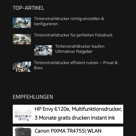
TOP-ARTIKEL
Tintenstrahldrucker richtig einstellen &
konfigurieren
Tintenstrahldrucker für perfekten Fotodruck
Tintenstrahldrucker kaufen:
Ultimativer Ratgeber
Tintenstrahldrucker effizient nutzen – Privat &
Büro
EMPFEHLUNGEN
HP Envy 6120e, Multifunktionsdrucker,
3 Monate gratis drucken Instant Ink
inklusive, Drucken, Kopieren, Scannen,
Canon PIXMA TR4755i WLAN
Mobiler Faxversand, Wi-Fi, Beidseitiger Druck