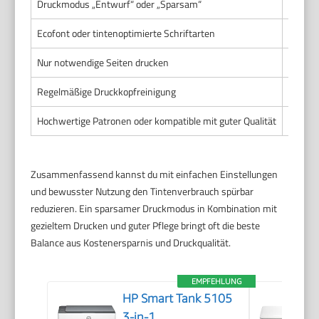
Druckmodus „Entwurf“ oder „Sparsam“
Wenige
Ecofont oder tintenoptimierte Schriftarten
Automa
Nur notwendige Seiten drucken
Verhin
Regelmäßige Druckkopfreinigung
Vermei
Hochwertige Patronen oder kompatible mit guter Qualität
Konsta
Zusammenfassend kannst du mit einfachen Einstellungen
und bewusster Nutzung den Tintenverbrauch spürbar
reduzieren. Ein sparsamer Druckmodus in Kombination mit
gezieltem Drucken und guter Pflege bringt oft die beste
Balance aus Kostenersparnis und Druckqualität.
EMPFEHLUNG
HP Smart Tank 5105
3-in-1