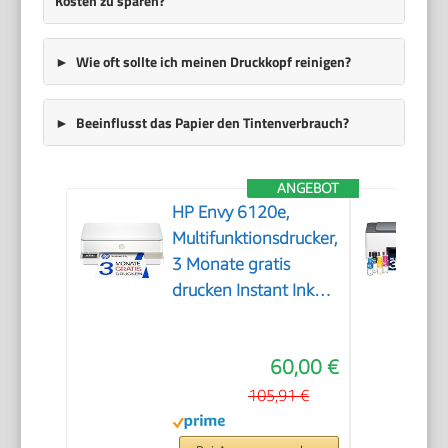
Kosten zu sparen?
Wie oft sollte ich meinen Druckkopf reinigen?
Beeinflusst das Papier den Tintenverbrauch?
ANGEBOT
HP Envy 6120e,
Multifunktionsdrucker,
3 Monate gratis
drucken Instant Ink
inklusive, Drucken,
Kopieren, Scannen,
60,00 €
Mobiler Faxversand,
Wi-Fi, Beidseitiger
105,91 €
Druck