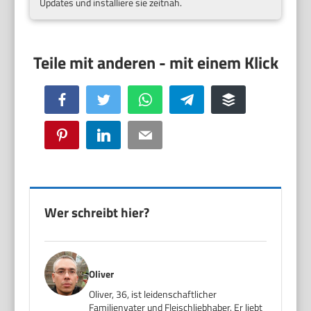
Updates und installiere sie zeitnah.
Facebook
Twitter
WhatsApp
Telegram
Buffer
Pinterest
LinkedIn
Email
Wer schreibt hier?
Oliver
Oliver, 36, ist leidenschaftlicher
Familienvater und Fleischliebhaber. Er liebt