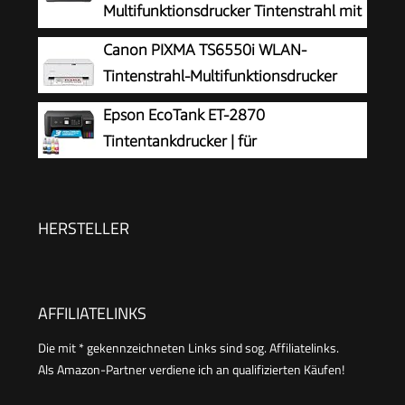
Multifunktionsdrucker Tintenstrahl mit
Fax
Canon PIXMA TS6550i WLAN-
Tintenstrahl-Multifunktionsdrucker
Epson EcoTank ET-2870
Tintentankdrucker | für
vielbeschäftigte Haushalte | WLAN | A4
| Drucken, Kopieren, Scannen | 3.7 cm LCD-
Display | inkl. Tinte für bis zu 3 Jahre
HERSTELLER
AFFILIATELINKS
Die mit * gekennzeichneten Links sind sog. Affiliatelinks.
Als Amazon-Partner verdiene ich an qualifizierten Käufen!