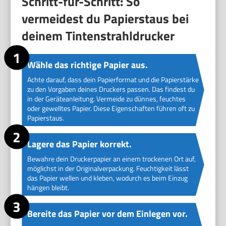
Schritt-für-Schritt: So
vermeidest du Papierstaus bei
deinem Tintenstrahldrucker
Wähle das richtige Papier aus.
Achte darauf, dass dein Papierformat und die Papierstärke
zu den Vorgaben deines Druckers passen. Das findest du
in der Geräteanleitung. Vermeide zu dünnes, feuchtes
oder gewelltes Papier. Diese Eigenschaften führen oft zu
Papierstaus.
Lagere das Papier korrekt.
Bewahre dein Druckerpapier an einem trockenen Ort auf,
möglichst in der Originalverpackung. Feuchtigkeit lässt
das Papier wellen und kleben, wodurch es beim Einzug
hängen bleibt.
Bereite das Papier vor dem Einlegen vor.