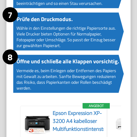
beeinträchtigen und so einen Stau verursachen.
Prüfe den Druckmodus.
Wähle in den Einstellungen die richtige Papiersorte aus.
Viele Drucker bieten Optionen für Normalpapier,
Fotopapier oder Umschläge. So passt der Einzug besser
zur gewählten Papierart.
Öffne und schließe alle Klappen vorsichtig.
Vermeide es, beim Einlegen oder Entfernen des Papiers
mit Gewalt zu arbeiten. Sanfte Bewegungen reduzieren
das Risiko, dass Papierkanten oder Rollen beschädigt
werden.
ANGEBOT
Epson Expression XP-
3200 A4 kabelloser
Multifunktionstintenstrahldrucker