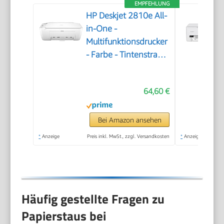
EMPFEHLUNG
HP Deskjet 2810e All-
in-One -
Multifunktionsdrucker
- Farbe - Tintenstrahl
- 216 x 297 mm
(Original) - A4/Legal
64,60 €
(Medien) - bis zu 7.5
Seiten/Min. (Drucken)
- 60 Blatt - USB 2.0,
Bei Amazon ansehen
Bluetooth, Wi-Fi(n)
*
Anzeige
Preis inkl. MwSt., zzgl. Versandkosten
*
Anzeige
Häufig gestellte Fragen zu
Papierstaus bei