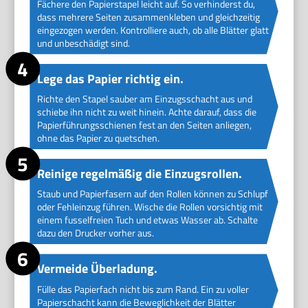
Fächere den Papierstapel leicht auf. So verhinderst du,
dass mehrere Seiten zusammenkleben und gleichzeitig
eingezogen werden. Kontrolliere auch, ob alle Blätter glatt
und unbeschädigt sind.
Lege das Papier richtig ein.
Richte den Stapel sauber am Einzugsschacht aus und
schiebe ihn nicht zu weit hinein. Achte darauf, dass die
Papierführungsschienen fest an den Seiten anliegen,
ohne das Papier zu quetschen.
Reinige regelmäßig die Einzugsrollen.
Staub und Papierfasern auf den Rollen können zu Schlupf
oder Fehleinzug führen. Wische die Rollen vorsichtig mit
einem fusselfreien Tuch und etwas Wasser ab. Schalte
dazu den Drucker vorher aus.
Vermeide Überladung.
Fülle das Papierfach nicht bis zum Rand. Ein zu voller
Papierschacht kann die Beweglichkeit der Blätter