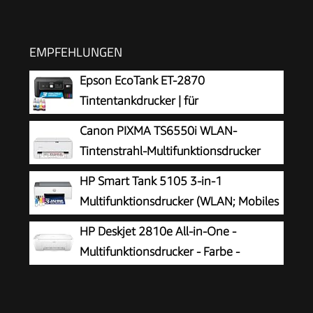
EMPFEHLUNGEN
Epson EcoTank ET-2870
Tintentankdrucker | für
vielbeschäftigte Haushalte | WLAN | A4
Canon PIXMA TS6550i WLAN-
| Drucken, Kopieren, Scannen | 3.7 cm LCD-
Tintenstrahl-Multifunktionsdrucker
Display | inkl. Tinte für bis zu 3 Jahre
HP Smart Tank 5105 3-in-1
Multifunktionsdrucker (WLAN; Mobiles
Drucken) – 3 Jahre Tinte inklusive, 3
HP Deskjet 2810e All-in-One -
Jahre Garantie, großer Tintentank, hohe
Multifunktionsdrucker - Farbe -
Reichweite, Drucken in hoher Qualität
Tintenstrahl - 216 x 297 mm (Original)
- A4/Legal (Medien) - bis zu 7.5 Seiten/Min.
(Drucken) - 60 Blatt - USB 2.0, Bluetooth, Wi-