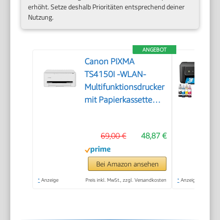
erhöht. Setze deshalb Prioritäten entsprechend deiner
Nutzung.
ANGEBOT
Canon PIXMA
TS4150I -WLAN-
Multifunktionsdrucker
mit Papierkassette
und Frontbedienung
& Duplexdruck |
69,00 €
48,87 €
Kabelloses Drucken
vom Smartphone
leicht gemacht PIXMA
Bei Amazon ansehen
Print Plan kompatibel
*
Anzeige
Preis inkl. MwSt., zzgl. Versandkosten
*
Anzeige