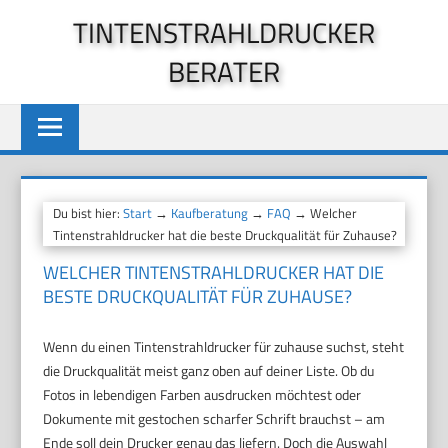
Zum
TINTENSTRAHLDRUCKER
Inhalt
BERATER
springen
Du bist hier:
Start
→
Kaufberatung
→
FAQ
→ Welcher
Tintenstrahldrucker hat die beste Druckqualität für Zuhause?
WELCHER TINTENSTRAHLDRUCKER HAT DIE
BESTE DRUCKQUALITÄT FÜR ZUHAUSE?
Wenn du einen Tintenstrahldrucker für zuhause suchst, steht
die Druckqualität meist ganz oben auf deiner Liste. Ob du
Fotos in lebendigen Farben ausdrucken möchtest oder
Dokumente mit gestochen scharfer Schrift brauchst – am
Ende soll dein Drucker genau das liefern. Doch die Auswahl