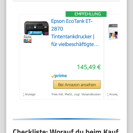
EMPFEHLUNG
Epson EcoTank ET-
2870
Tintentankdrucker |
für vielbeschäftigte
Haushalte | WLAN |
A4 | Drucken,
145,49 €
Kopieren, Scannen |
3.7 cm LCD-Display |
inkl. Tinte für bis zu 3
Bei Amazon ansehen
Jahre
*
Anzeige
Preis inkl. MwSt., zzgl. Versandkosten
*
Anzeige
Checkliste: Worauf du beim Kauf