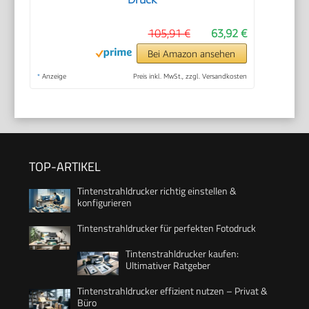
105,91 €
63,92 €
Bei Amazon ansehen
*
Anzeige
Preis inkl. MwSt., zzgl. Versandkosten
TOP-ARTIKEL
Tintenstrahldrucker richtig einstellen &
konfigurieren
Tintenstrahldrucker für perfekten Fotodruck
Tintenstrahldrucker kaufen:
Ultimativer Ratgeber
Tintenstrahldrucker effizient nutzen – Privat &
Büro