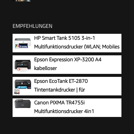
EMPFEHLUNGEN
HP Smart Tank 5105 3-in-1
Multifunktionsdrucker (WLAN; Mobiles
Drucken) – 3 Jahre Tinte inklusive, 3
Epson Expression XP-3200 A4
Jahre Garantie, großer Tintentank, hohe
kabelloser
Reichweite, Drucken in hoher Qualität
Multifunktionstintenstrahldrucker
Epson EcoTank ET-2870
Tintentankdrucker | für
vielbeschäftigte Haushalte | WLAN | A4
Canon PIXMA TR4755i
| Drucken, Kopieren, Scannen | 3.7 cm LCD-
Multifunktionsdrucker 4in1
Display | inkl. Tinte für bis zu 3 Jahre
(Tintenstrahl, Drucken, Kopieren, Scannen,
Faxen, A4, WLAN, Apple AirPrint, 20 Blatt ADF,