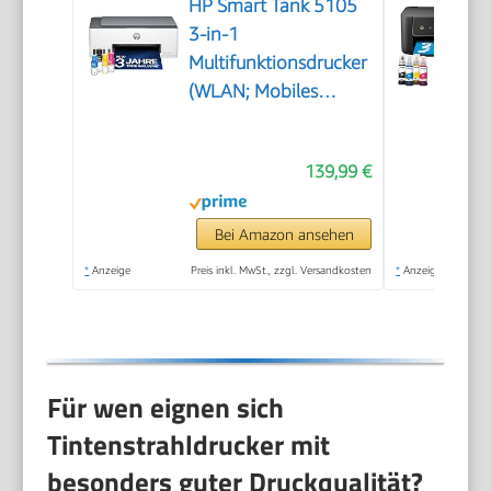
HP Smart Tank 5105
3-in-1
Multifunktionsdrucker
(WLAN; Mobiles
Drucken) – 3 Jahre
Tinte inklusive, 3
139,99 €
Jahre Garantie,
großer Tintentank,
hohe Reichweite,
Bei Amazon ansehen
Drucken in hoher
*
Anzeige
Preis inkl. MwSt., zzgl. Versandkosten
*
Anzeige
Qualität
Für wen eignen sich
Tintenstrahldrucker mit
besonders guter Druckqualität?