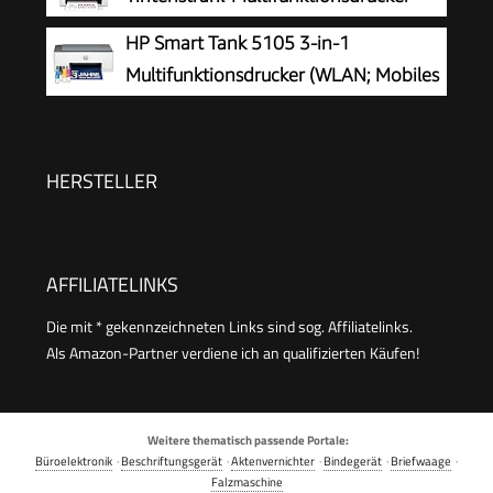
HP Smart Tank 5105 3-in-1
Multifunktionsdrucker (WLAN; Mobiles
Drucken) – 3 Jahre Tinte inklusive, 3
Jahre Garantie, großer Tintentank, hohe
Reichweite, Drucken in hoher Qualität
HERSTELLER
AFFILIATELINKS
Die mit * gekennzeichneten Links sind sog. Affiliatelinks.
Als Amazon-Partner verdiene ich an qualifizierten Käufen!
Weitere thematisch passende Portale:
Büroelektronik
·
Beschriftungsgerät
·
Aktenvernichter
·
Bindegerät
·
Briefwaage
·
Falzmaschine