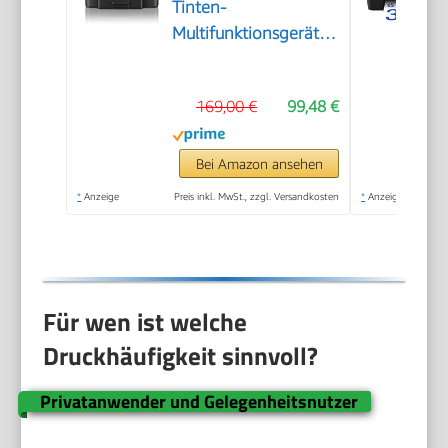
Tinten-
Multifunktionsgerät
mit WLAN
169,00 €
99,48 €
Bei Amazon ansehen
*
Anzeige
Preis inkl. MwSt., zzgl. Versandkosten
*
Anzeige
Für wen ist welche
Druckhäufigkeit sinnvoll?
Privatanwender und Gelegenheitsnutzer