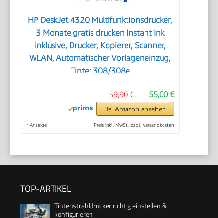
HP DeskJet 4320 Multifunktionsdrucker,
3 Monate gratis drucken Instant Ink
inklusive, Drucker, Kopierer, Scanner,
WLAN, Automatischer Vorlageneinzug,
Tinte: 308/308e
59,90 €
55,00 €
Bei Amazon ansehen
*
Anzeige
Preis inkl. MwSt., zzgl. Versandkosten
TOP-ARTIKEL
Tintenstrahldrucker richtig einstellen &
konfigurieren