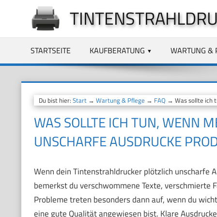
Zum
TINTENSTRAHLDRU
Inhalt
springen
STARTSEITE
KAUFBERATUNG
WARTUNG & 
Du bist hier:
Start
→
Wartung & Pflege
→
FAQ
→ Was sollte ich t
WAS SOLLTE ICH TUN, WENN 
UNSCHARFE AUSDRUCKE PROD
Wenn dein Tintenstrahldrucker plötzlich unscharfe Aus
bemerkst du verschwommene Texte, verschmierte Farb
Probleme treten besonders dann auf, wenn du wicht
eine gute Qualität angewiesen bist. Klare Ausdrucke 