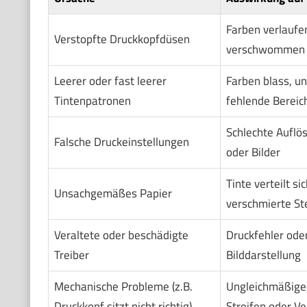
Farben verlaufe
Verstopfte Druckkopfdüsen
verschwommen o
Leerer oder fast leerer
Farben blass, u
Tintenpatronen
fehlende Bereic
Schlechte Auflös
Falsche Druckeinstellungen
oder Bilder
Tinte verteilt s
Unsachgemäßes Papier
verschmierte St
Veraltete oder beschädigte
Druckfehler oder
Treiber
Bilddarstellung
Mechanische Probleme (z.B.
Ungleichmäßiger
Druckkopf sitzt nicht richtig)
Streifen oder V