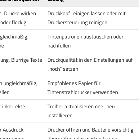
n, Drucke wirken
Druckkopf reinigen lassen oder mit
der fleckig
Druckersteuerung reinigen
ngleichmäßig,
Tintenpatronen austauschen oder
he
nachfüllen
ung, Blurrige Texte
Druckqualität in den Einstellungen auf
„hoch“ setzen
ich ungleichmäßig,
Empfohlenes Papier für
ellen
Tintenstrahldrucker verwenden
 inkorrekte
Treiber aktualisieren oder neu
installieren
 Ausdruck,
Drucker öffnen und Bauteile vorsichtig
erzerrungen
überprüfen oder warten lassen