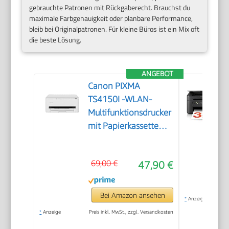
gebrauchte Patronen mit Rückgaberecht. Brauchst du
maximale Farbgenauigkeit oder planbare Performance,
bleib bei Originalpatronen. Für kleine Büros ist ein Mix oft
die beste Lösung.
ANGEBOT
Canon PIXMA
TS4150I -WLAN-
Multifunktionsdrucker
mit Papierkassette
und Frontbedienung
& Duplexdruck |
69,00 €
47,90 €
Kabelloses Drucken
vom Smartphone
leicht gemacht PIXMA
Bei Amazon ansehen
*
Anzeige
Print Plan kompatibel
*
Anzeige
Preis inkl. MwSt., zzgl. Versandkosten