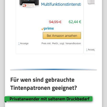
Multifunktionstintenstrahldrucker
94,99 €
62,44 €
Bei Amazon ansehen
*
Anzeige
Preis inkl. MwSt., zzgl. Versandkosten
*
Anzeige
Für wen sind gebrauchte
Tintenpatronen geeignet?
Privatanwender mit seltenem Druckbedarf