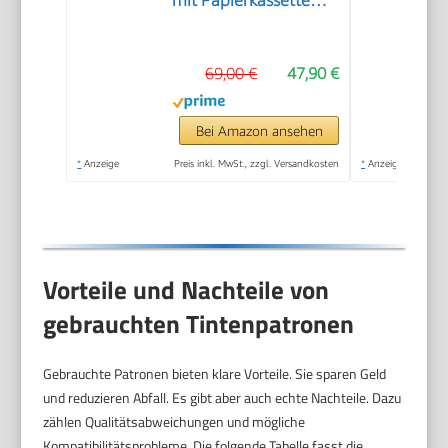
mit Papierkassette
und Frontbedienung
& Duplexdruck |
69,00 €
47,90 €
Kabelloses Drucken
vom Smartphone
leicht gemacht PIXMA
Bei Amazon ansehen
Print Plan kompatibel
*
Anzeige
Preis inkl. MwSt., zzgl. Versandkosten
*
Anzeige
Vorteile und Nachteile von
gebrauchten Tintenpatronen
Gebrauchte Patronen bieten klare Vorteile. Sie sparen Geld
und reduzieren Abfall. Es gibt aber auch echte Nachteile. Dazu
zählen Qualitätsabweichungen und mögliche
Kompatibilitätsprobleme. Die folgende Tabelle fasst die