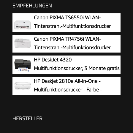
EMPFEHLUNGEN
Canon PIXMA TS6550i WLAN-
Tintenstrahl-Multifunktionsdrucker
Canon PIXMA TR4756i WLAN-
Tintenstrahl-Multifunktionsdrucker
HP DeskJet 4320
Multifunktionsdrucker, 3 Monate gratis
drucken Instant Ink inklusive, Drucker,
HP Deskjet 2810e All-in-One -
Kopierer, Scanner, WLAN, Automatischer
Multifunktionsdrucker - Farbe -
Vorlageneinzug, Tinte: 308/308e
Tintenstrahl - 216 x 297 mm (Original)
- A4/Legal (Medien) - bis zu 7.5 Seiten/Min.
(Drucken) - 60 Blatt - USB 2.0, Bluetooth, Wi-
HERSTELLER
Fi(n)